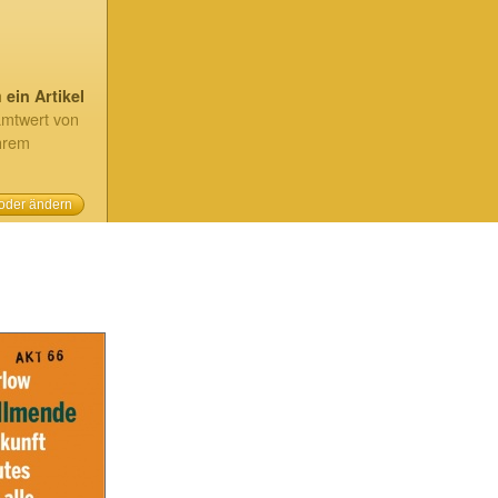
h
ein Artikel
amtwert von
hrem
 oder ändern