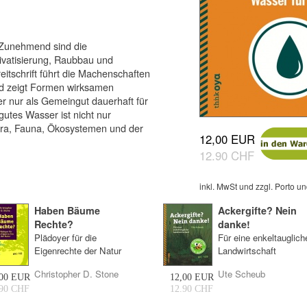
 Zunehmend sind die
ivatisierung, Raubbau und
itschrift führt die Machenschaften
d zeigt Formen wirksamen
r nur als Gemeingut dauerhaft für
utes Wasser ist nicht nur
ora, Fauna, Ökosystemen und der
12,00 EUR
12.90 CHF
inkl. MwSt und zzgl. Porto 
Haben Bäume
Ackergifte? Nein
Rechte?
danke!
Plädoyer für die
Für eine enkeltauglich
Eigenrechte der Natur
Landwirtschaft
Christopher D. Stone
Ute Scheub
,00 EUR
12,00 EUR
.90 CHF
12.90 CHF