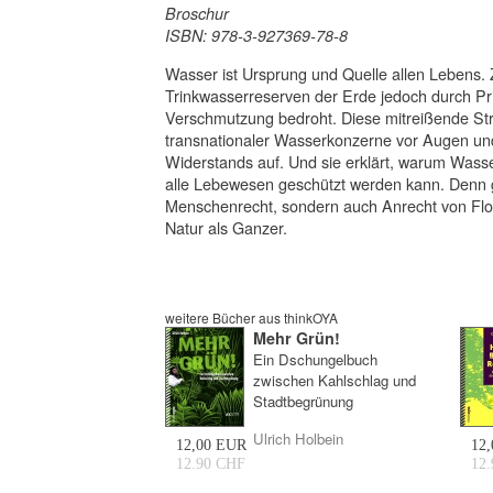
Broschur
ISBN: 978-3-927369-78-8
Wasser ist Ursprung und Quelle allen Lebens.
Trinkwasserreserven der Erde jedoch durch Pr
Verschmutzung bedroht. Diese mitreißende Stre
transnationaler Wasserkonzerne vor Augen un
Widerstands auf. Und sie erklärt, warum Wasse
alle Lebewesen geschützt werden kann. Denn g
Menschenrecht, sondern auch Anrecht von Fl
Natur als Ganzer.
weitere Bücher aus thinkOYA
Mehr Grün!
Ein Dschungelbuch
zwischen Kahlschlag und
Stadtbegrünung
Ulrich Holbein
12,00 EUR
12
12.90 CHF
12