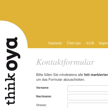
Startseite
Über uns
AGB
Impre
Kontaktformular
Bitte füllen Sie mindestens alle
fett markierte
um das Formular abzuschicken.
Vorname
:
Nachname
:
Strasse: