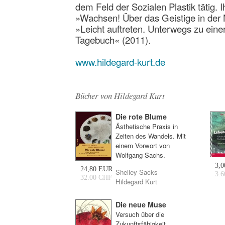
dem Feld der Sozialen Plastik tätig. 
»Wachsen! Über das Geis­tige in der 
»Leicht auftreten. Unterwegs zu eine
Tagebuch« (2011).
www.hildegard-kurt.de
Bücher von Hildegard Kurt
Die rote Blume
Ästhetische Praxis in
Zeiten des Wandels. Mit
einem Vorwort von
Wolfgang Sachs.
3,
24,80 EUR
Shelley Sacks
3.
32.00 CHF
Hildegard Kurt
Die neue Muse
Versuch über die
Zukunftsfähigkeit.